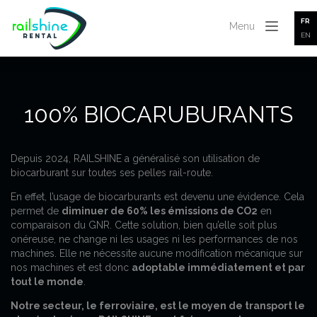
FR
Menu
EN
100% BIOCARUBURANTS
Depuis 2024, RAILSHINE a généralisé son utilisation de
biocarburant sur toutes ses pelles rail-route.
En effet, l’usage de biocarburants est devenu une évidence. Cela
permet de
diminuer de 60% les émissions de CO2
en
comparaison du GNR. Cette solution, bien qu’elle soit plus
onéreuse, ne change ni les usages ni les performances de nos
machines. Elle ne nécessite aucune modification mécanique sur
nos machines et est donc
adoptable immédiatement et par
tout le monde
.
Notre secteur, le ferroviaire, est le moyen de transport le