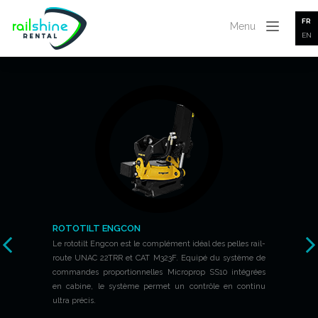
FR
Menu
EN
ROTOTILT ENGCON
Le rototilt Engcon est le complément idéal des pelles rail-
route UNAC 22TRR et CAT M323F. Equipé du système de
commandes proportionnelles Microprop SS10 intégrées
en cabine, le système permet un contrôle en continu
ultra précis.