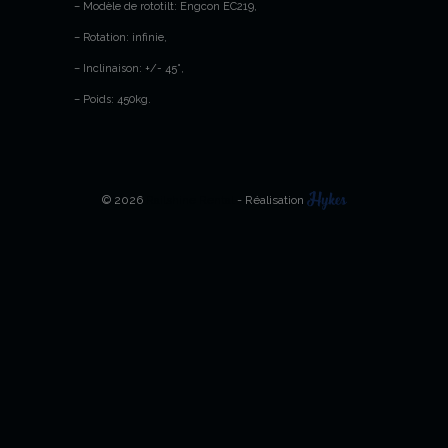
– Modèle de rototilt: Engcon EC219,
– Rotation: infinie,
– Inclinaison: +/- 45°,
– Poids: 450kg.
© 2026
Railshine Rental
- Réalisation