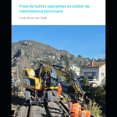
Pose de hottes aspirantes en atelier de
maintenance ferroviaire
lundi 26 janvier 2026
Cela fait maintenant plusieurs chantiers que nous
opérons dans les ateliers de maintenance ferroviaires,
notamment ceux de la SNCF, pour lequel RAILSHINE
RENTAL a développé une véritable expertise. Ces
chantiers nécessitent une grande préparation et un
respect des règles de sécurité ferroviaire car c’est un
milieu contraint, en coactivité, avec beaucoup de
passage de personnels et de rames.
Il s’agit ici d’un chantier de pose de hottes aspirantes pour
locomotives à Méricourt. Notre pelle rail-route est
équipée d’un bras de manutention (fléchette) pour
pouvoir disposer d’une longueur supplémentaire pour
accéder à des espaces plus lointains ou plus haut.
News