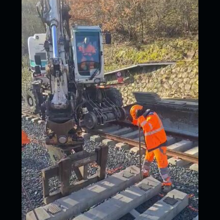
Routières des Pyrénnées (Eurovia) pour des travaux de
voie. Pelle rail-route CAT M323F et remorque ferroviaire
UNAC FT425 pour optimiser la logistique chantier,
notamment pour le ballast.
News