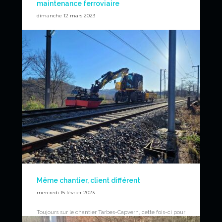
maintenance ferroviaire
dimanche 12 mars 2023
Chantier extraordinaire de levage de poutres en acier
pour renforcer la structure d’un bâtiment SNCF à l’atelier
de maintenance de Joncherolles.
Levage de poutres de 6 tonnes à 9 mètres de hauteur
grâce à deux pelles rail-route et aux bras de
manutention.
News
Même chantier, client différent
mercredi 15 février 2023
Toujours sur le chantier Tarbes-Capvern, cette fois-ci pour