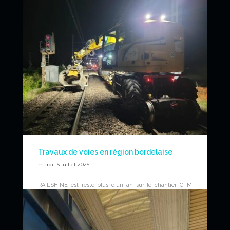
Travaux de voies en région bordelaise
mardi 15 juillet 2025
RAILSHINE est resté plus d’un an sur le chantier GTM
dans la région de Bordeaux pour effectuer tous types de
travaux TP (terrassement, caniveaux, manutention, etc.)
avec deux pelles rail-route. Il s’agissait de travaux de nuit,
du dimanche au jeudi soir.