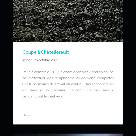
Coupe à Châtellerault
samedi 25 octobre 2025
Pour le compte d’ETF, un chantier en week-end en coupe
pour effectuer des remplacements de voies complètes
(RVB). 60 heures de travail en continu, trois conducteurs
ont travaillé pour assurer une continuité des travaux
pendant tout le week-end.
News