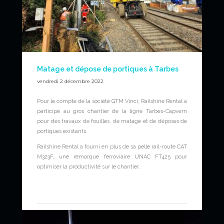
Matage et dépose de portiques à Tarbes
vendredi 2 décembre 2022
Pour le compte de la société GTM Vinci, Railshine Rental a
participé au gros chantier de la ligne Tarbes-Capvern
pour des travaux de fouilles, de matage et de déposes de
portiques existants.
Railshine Rental a fourni en plus de sa pelle rail-route CAT
M323F, une remorque ferroviaire UNAC FT425 pour
optimiser la productivité sur le chantier.
News