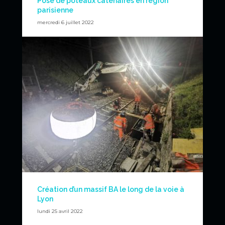
Pose de poteaux caténaires en région
parisienne
mercredi 6 juillet 2022
Pose de poteaux caténaire pour le compte de TSO
CATENAIRES. Avec notre bras de manutention pour un
meilleur positionnement.
News
Création d’un massif BA le long de la voie à
Lyon
lundi 25 avril 2022