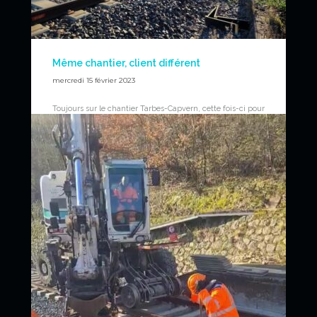
Même chantier, client différent
mercredi 15 février 2023
Toujours sur le chantier Tarbes-Capvern, cette fois-ci pour
Routières des Pyrénnées (Eurovia) pour des travaux de
voie. Pelle rail-route CAT M323F et remorque ferroviaire
UNAC FT425 pour optimiser la logistique chantier,
notamment pour le ballast.
News