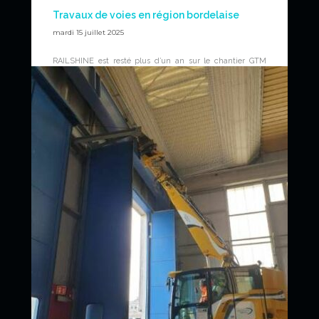
Travaux de voies en région bordelaise
mardi 15 juillet 2025
RAILSHINE est resté plus d’un an sur le chantier GTM
dans la région de Bordeaux pour effectuer tous types de
travaux TP (terrassement, caniveaux, manutention, etc.)
avec deux pelles rail-route. Il s’agissait de travaux de nuit,
du dimanche au jeudi soir.
News