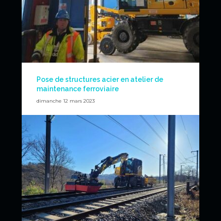
Pose de structures acier en atelier de
maintenance ferroviaire
dimanche 12 mars 2023
Chantier extraordinaire de levage de poutres en acier
pour renforcer la structure d’un bâtiment SNCF à l’atelier
de maintenance de Joncherolles.
Levage de poutres de 6 tonnes à 9 mètres de hauteur
grâce à deux pelles rail-route et aux bras de
manutention.
News