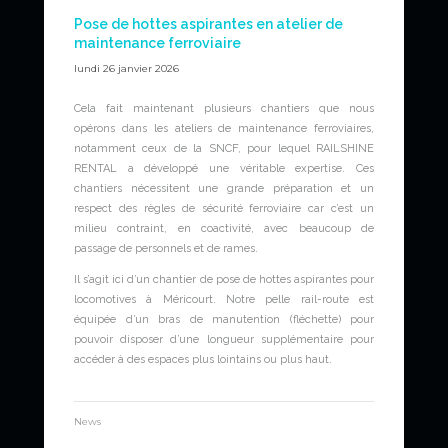
Pose de hottes aspirantes en atelier de
maintenance ferroviaire
lundi 26 janvier 2026
Cela fait maintenant plusieurs chantiers que nous
opérons dans les ateliers de maintenance ferroviaires,
notamment ceux de la SNCF, pour lequel RAILSHINE
RENTAL a développé une véritable expertise. Ces
chantiers nécessitent une grande préparation et un
respect des règles de sécurité ferroviaire car c’est un
milieu contraint, en coactivité, avec beaucoup de
passage de personnels et de rames.
Il s’agit ici d’un chantier de pose de hottes aspirantes pour
locomotives à Méricourt. Notre pelle rail-route est
équipée d’un bras de manutention (fléchette) pour
pouvoir disposer d’une longueur supplémentaire pour
accéder à des espaces plus lointains ou plus haut.
News