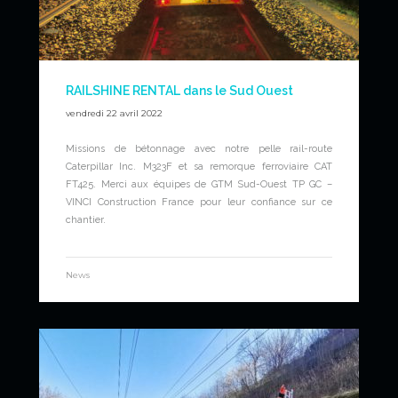
RAILSHINE RENTAL dans le Sud Ouest
vendredi 22 avril 2022
Missions de bétonnage avec notre pelle rail-route
Caterpillar Inc. M323F et sa remorque ferroviaire CAT
FT425. Merci aux équipes de GTM Sud-Ouest TP GC –
VINCI Construction France pour leur confiance sur ce
chantier.
News