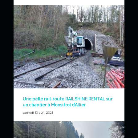
Pour supporter la société ETF, le début d’année 2021 est
marqué par un vrai partenariat sur plusieurs chantiers de
coupe en week-end à Beaugency.
News
Une pelle rail-route RAILSHINE RENTAL sur
un chantier à Monsitrol d’Allier
samedi 10 avril 2021
Sur un chantier en voie unique fermée, de nombreuses
missions de RVB ont été confiées à
RAILSHINE RENTAL
sur un chantier ETF.