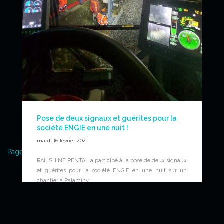
Pose de deux signaux et guérites pour la
société ENGIE en une nuit !
mardi 16 février 2021
Page suivante »
RAILSHINE RENTAL a participé à la p
ose de deux signaux
et guérites pour la société ENGIE en une nuit sur un
© 2026
Railshine Rental
- Réalisation
chantier à Palaminy.
News