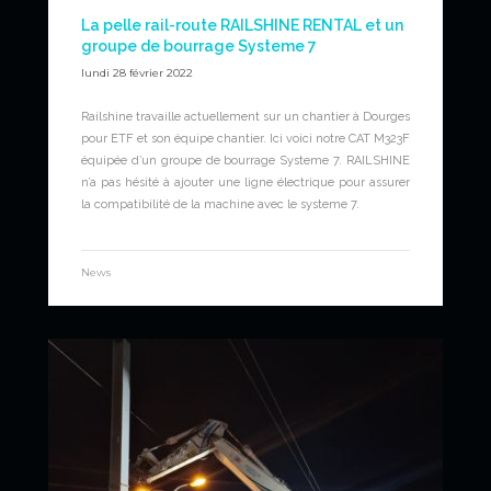
La pelle rail-route RAILSHINE RENTAL et un
groupe de bourrage Systeme 7
lundi 28 février 2022
Railshine travaille actuellement sur un chantier à Dourges
pour ETF et son équipe chantier. Ici voici notre CAT M323F
équipée d’un groupe de bourrage Systeme 7. RAILSHINE
n’a pas hésité à ajouter une ligne électrique pour assurer
la compatibilité de la machine avec le systeme 7.
News