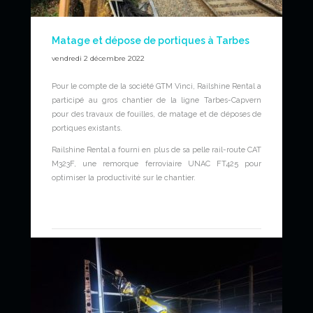
Matage et dépose de portiques à Tarbes
vendredi 2 décembre 2022
Pour le compte de la société GTM Vinci, Railshine Rental a
participé au gros chantier de la ligne Tarbes-Capvern
pour des travaux de fouilles, de matage et de déposes de
portiques existants.
Railshine Rental a fourni en plus de sa pelle rail-route CAT
M323F, une remorque ferroviaire UNAC FT425 pour
optimiser la productivité sur le chantier.
News