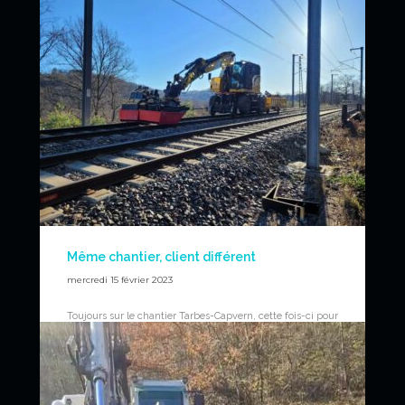
pour renforcer la structure d’un bâtiment SNCF à l’atelier
de maintenance de Joncherolles.
Levage de poutres de 6 tonnes à 9 mètres de hauteur
grâce à deux pelles rail-route et aux bras de
manutention.
News
Même chantier, client différent
mercredi 15 février 2023
Toujours sur le chantier Tarbes-Capvern, cette fois-ci pour
Routières des Pyrénnées (Eurovia) pour des travaux de
voie. Pelle rail-route CAT M323F et remorque ferroviaire
UNAC FT425 pour optimiser la logistique chantier,
notamment pour le ballast.