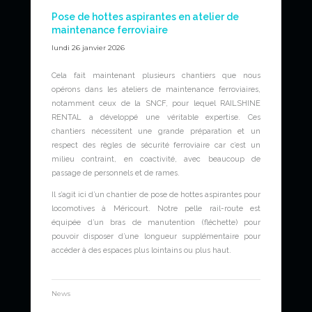
Pose de hottes aspirantes en atelier de
maintenance ferroviaire
lundi 26 janvier 2026
Cela fait maintenant plusieurs chantiers que nous
opérons dans les ateliers de maintenance ferroviaires,
notamment ceux de la SNCF, pour lequel RAILSHINE
RENTAL a développé une véritable expertise. Ces
chantiers nécessitent une grande préparation et un
respect des règles de sécurité ferroviaire car c’est un
milieu contraint, en coactivité, avec beaucoup de
passage de personnels et de rames.
Il s’agit ici d’un chantier de pose de hottes aspirantes pour
locomotives à Méricourt. Notre pelle rail-route est
équipée d’un bras de manutention (fléchette) pour
pouvoir disposer d’une longueur supplémentaire pour
accéder à des espaces plus lointains ou plus haut.
News