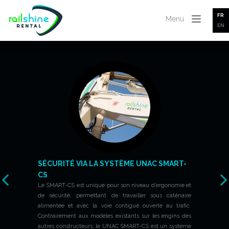
FR
Menu
EN
SÉCURITÉ VIA LA SYSTÈME UNAC SMART-
CS
Le SMART-CS est unique pour son niveau d’ergonomie et
de sécurité, permettant de travailler sous caténaire
alimentée et avec la voie contiguë ouverte au trafic.
Contrairement aux modèles existants sur les engins des
autres constructeurs, le UNAC SMART-CS est un système